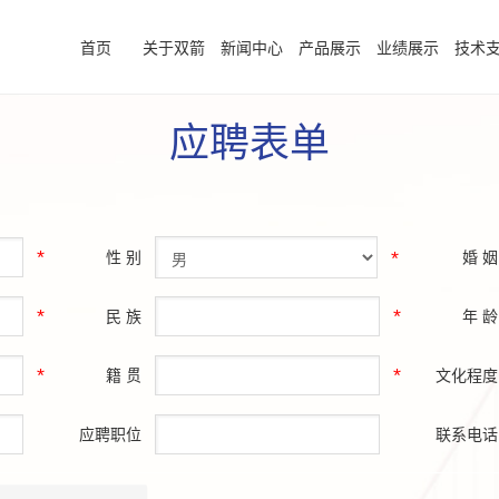
首页
关于双箭
新闻中心
产品展示
业绩展示
技术
应聘表单
性 别
婚 姻
*
*
民 族
年 龄
*
*
籍 贯
文化程度
*
*
应聘职位
联系电话