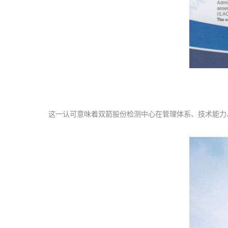
这一认可意味着双箭股份检测中心在管理体系、技术能力