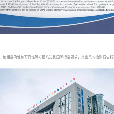
、检测准确性和可靠性等方面均达到国际标准要求，其出具的检测报告将