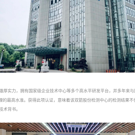
雄厚实力，拥有国家级企业技术中心等多个高水平研发平台，并多年来与
管理的最高水准。获得此项认证，意味着该双箭股份检测中心的检测结果
技术背书。