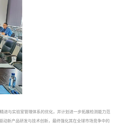
精进与实验室管理体系的优化，并计划进一步拓展检测能力范
驱动新产品研发与技术创新，最终强化其在全球市场竞争中的