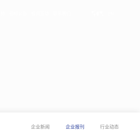
支持
招标公告
投资互动
联系我们
EN
企业新闻
企业报刊
行业动态