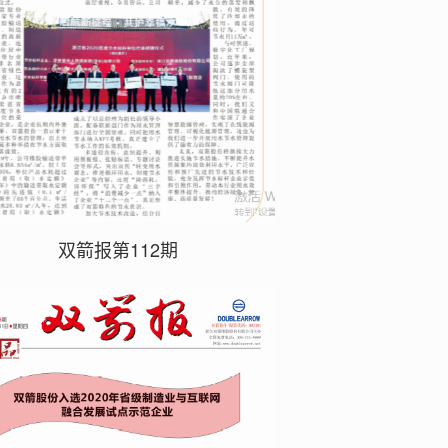
双箭报第112期