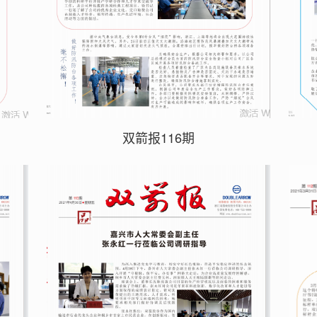
双箭报116期