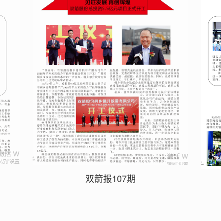
双箭报107期