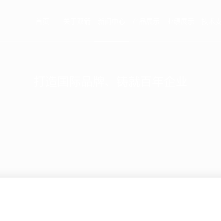
首页
关于双箭
新闻中心
产品展示
业绩展示
技术
打造国际品牌、铸就百年企业